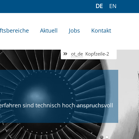
DE
EN
ftsbereiche
Aktuell
Jobs
Kontakt
ot_de
Kopfzeile-2
rfahren sind technisch hoch anspruchsvoll