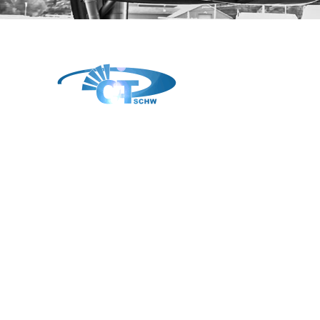
Slider-2
Slider-1
N
ü