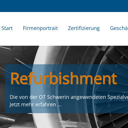
avigation
berspringen
Start
Firmenportrait
Zertifizierung
Geschä
Refurbishment
Die von der OT Schwerin angewendeten Spezialve
Jetzt mehr
erfahren
...